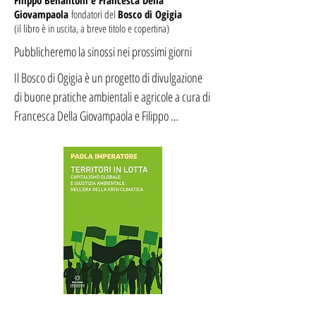
Filippo Bellantoni e Francesca Della
Giovampaola
fondatori del
Bosco di Ogigia
climatico del pianeta tocca tutti e per 
(il libro è in uscita, a breve titolo e copertina)
ristabilizzarlo c’è bisogno di cooperare ed essere 
Pubblicheremo la sinossi nei prossimi giorni
in pace.
Il Bosco di Ogigia è un progetto di divulgazione 
di buone pratiche ambientali e agricole a cura di 
Francesca Della Giovampaola e Filippo 
Bellantoni, due giornalisti che raccontano 
l’evoluzione del Bosco di Ogigia food forest e 
fanno divulgazione su questi temi. Il progetto è 
stato presentato a Stampa Romana nel 2018. Il 
canale Youtube ha superato le 63 milioni di 
visualizzazioni nel 2025, con circa 500.000 
persone che seguono sui social.

Francesca Della Giovampaola e Filippo Bellantoni 
sono i fondatori del progetto, noto anche grazie 