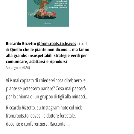
Riccardo Rizzetto
@from.roots.to.leaves​
ci parla
di
Quello che le piante non dicono... ma fanno
alla grande: insospettabili strategie verdi per
comunicare, adattarsi e riprodursi
Sonzogno (2024)
Vi è mai capitato di chiedervi cosa direbbero le 
piante se potessero parlare? Cosa mai passerà 
per la chioma di un gruppo di tigli alla minaccia 
di essere abbattuti e quanto sarà contento un 
Riccardo Rizzetto, su Instagram noto col nick 
pioppo a fare da supporto all’edera? In questo 
from.roots.to.leaves,  è dottore forestale, 
libro sono proprio loro a raccontarvelo (con il 
docente e conferenziere. Racconta 
mio modesto contributo come interprete, 
caratteristiche e curiosità sulle piante e sui nostri 