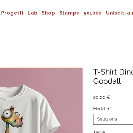
Progetti
Lab
Shop
Stampa
5x1000
Unisciti a 
T-Shirt Din
Goodall
Prezzo
20,00 €
Modello
*
Seleziona
Taglia
*