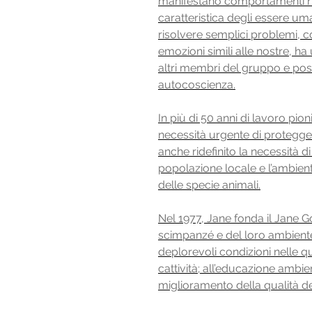
manifestano comportamenti rit
caratteristica degli essere u
risolvere semplici problemi, co
emozioni simili alle nostre, ha
altri membri del gruppo e pos
autocoscienza.
In più di 50 anni di lavoro pio
necessità urgente di protegger
anche ridefinito la necessità d
popolazione locale e l’ambie
delle specie animali.
Nel 1977, Jane fonda il Jane Goo
scimpanzé e del loro ambiente
deplorevoli condizioni nelle q
cattività; all’educazione ambien
miglioramento della qualità del