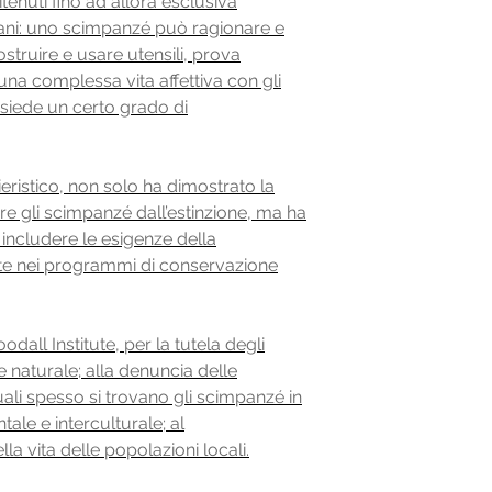
enuti fino ad allora esclusiva
mani: uno scimpanzé può ragionare e
struire e usare utensili, prova
 una complessa vita affettiva con gli
siede un certo grado di
nieristico, non solo ha dimostrato la
e gli scimpanzé dall’estinzione, ma ha
i includere le esigenze della
nte nei programmi di conservazione
dall Institute, per la tutela degli
 naturale; alla denuncia delle
uali spesso si trovano gli scimpanzé in
tale e interculturale; al
la vita delle popolazioni locali.