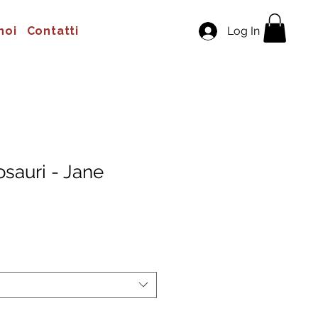
noi
Contatti
Log In
osauri - Jane