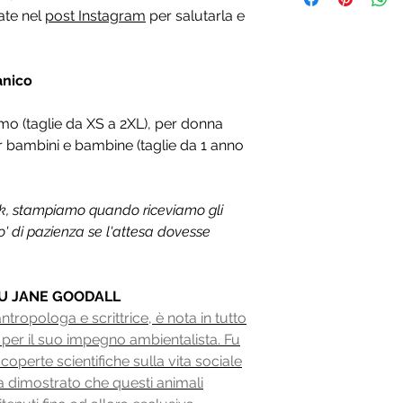
sate nel
post Instagram
per salutarla e
rimanenze del magaz
Mush. Abbiamo tante
preferisci un colore
possibile per accont
anico
mo (taglie da XS a 2XL), per donna
er bambini e bambine (taglie da 1 anno
k, stampiamo quando riceviamo gli
o' di pazienza se l'attesa dovesse
U JANE GOODALL
tropologa e scrittrice, è nota in tutto
 per il suo impegno ambientalista. Fu
coperte scientifiche sulla vita sociale
a dimostrato che questi animali