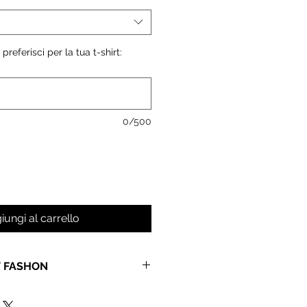
 preferisci per la tua t-shirt:
0/500
iungi al carrello
T FASHON
l pianeta nuovi prodotti, tutte le
o realizzate utilizzando le