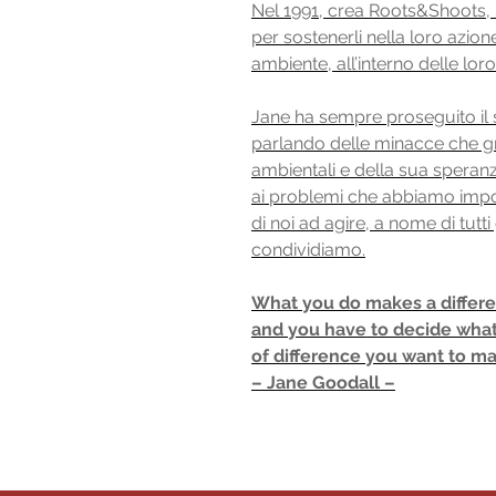
Nel 1991, crea Roots&Shoots,
per sostenerli nella loro azio
ambiente, all’interno delle lor
Jane ha sempre proseguito il 
parlando delle minacce che gr
ambientali e della sua speranza
ai problemi che abbiamo impos
di noi ad agire, a nome di tutti
condividiamo.
What you do makes a differ
and you have to decide what
of difference you want to m
– Jane Goodall –