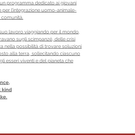
 un programma dedicato ai giovani
ne per l’integrazione uomo-animale-
o comunità.
suo lavoro viaggiando per il mondo,
avano sugli scimpanzé, delle crisi
 nella possibilità di trovare soluzioni
to alla terra, sollecitando ciascuno
 gli esseri viventi e del pianeta che
ence,
 kind
ake.