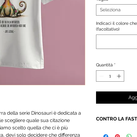
Seleziona
Indicaci il colore che
(facoltativo)
Quantità
*
Agg
a della serie Dinosauri è dedicata a
CONTRO LA FAS
le scegliere quale sua citazione
biamo scelto quella che ci è più
Per non immettere ne
nza, devi solo decidere che differenza
nostre magliette son